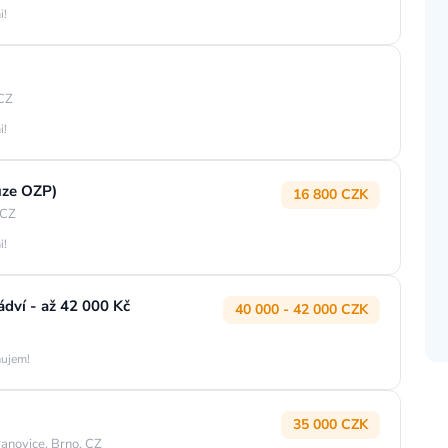
i!
 CZ
i!
uze OZP)
16 800 CZK
 CZ
i!
dví - až 42 000 Kč
40 000 - 42 000 CZK
áujem!
35 000 CZK
anovice, Brno, CZ