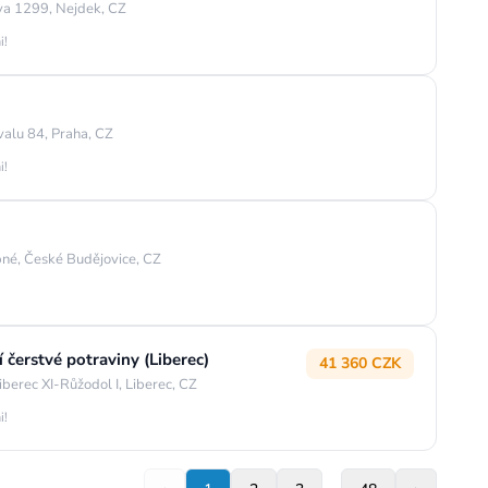
va 1299, Nejdek, CZ
i!
valu 84, Praha, CZ
i!
né, České Budějovice, CZ
čerstvé potraviny (Liberec)
41 360 CZK
berec XI-Růžodol I, Liberec, CZ
i!