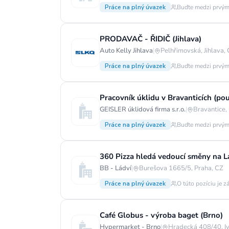
Práce na plný úvazek
Buďte medzi prvým
PRODAVAČ - ŘIDIČ (Jihlava)
Auto Kelly Jihlava
|
Pelhřimovská, Jihlava,
Práce na plný úvazek
Buďte medzi prvým
Pracovník úklidu v Bravanticích (po
GEISLER úklidová firma s.r.o.
|
Bravantice,
Práce na plný úvazek
Buďte medzi prvým
360 Pizza hledá vedoucí směny na Lá
BB - Ládví
|
Burešova 1665/5, Praha, CZ
Práce na plný úvazek
O túto pozíciu je z
Café Globus - výroba baget (Brno)
Hypermarket - Brno
|
Hradecká 408/40, Iv