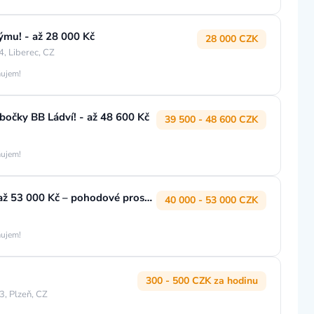
týmu! - až 28 000 Kč
28 000 CZK
, Liberec, CZ
áujem!
očky BB Ládví! - až 48 600 Kč
39 500 - 48 600 CZK
áujem!
Obráběč kovů – soustružník (m/ž) │ až 53 000 Kč – pohodové prostředí – pouze ranní směna
40 000 - 53 000 CZK
áujem!
300 - 500 CZK za hodinu
3, Plzeň, CZ