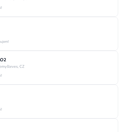
i!
áujem!
LO2
emyšleves, CZ
i!
i!