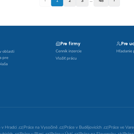
‹
1
2
3
...
48
›
Pre firmy
Pre u
Cenník inzercie
Hľadanie 
v oblasti
a pre
Vložiť prácu
 Naša
 v Hradci .cz
|
Práce na Vysočině .cz
|
Práce v Budějovicích .cz
|
Práce ve Vare
ubicích .cz
|
Práce v Plzni .cz
|
Práce v Ústí .cz
|
Práca na Slovensku .sk
|
Práca 