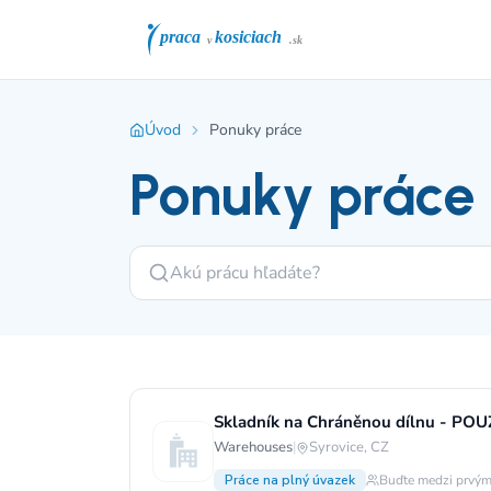
Úvod
Ponuky práce
Ponuky práce
Skladník na Chráněnou dílnu - PO
Warehouses
|
Syrovice, CZ
Práce na plný úvazek
Buďte medzi prvým