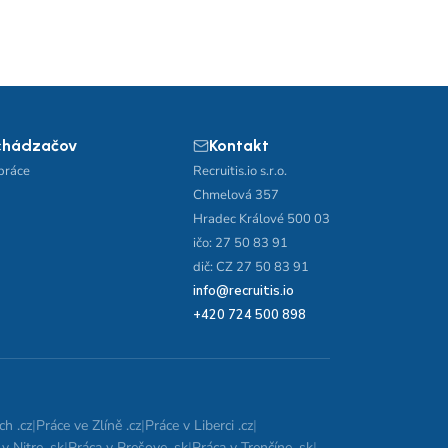
chádzačov
Kontakt
práce
Recruitis.io s.r.o.
Chmelová 357
Hradec Králové 500 03
ičo: 27 50 83 91
dič: CZ 27 50 83 91
info@recruitis.io
+420 724 500 898
ch .cz
|
Práce ve Zlíně .cz
|
Práce v Liberci .cz
|
v Nitre .sk
|
Práca v Prešove .sk
|
Práca v Trenčíne .sk
|