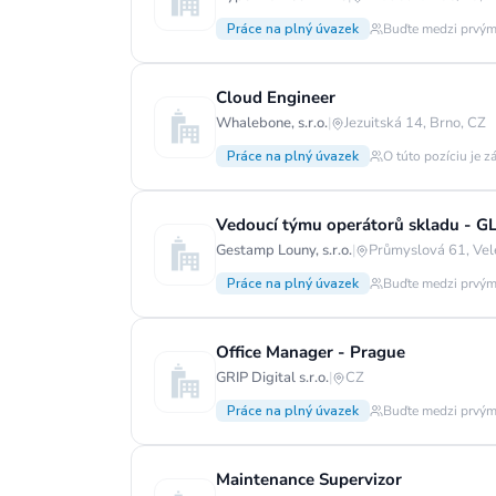
Práce na plný úvazek
Buďte medzi prvým
Cloud Engineer
Whalebone, s.r.o.
|
Jezuitská 14, Brno, CZ
Práce na plný úvazek
O túto pozíciu je z
Vedoucí týmu operátorů skladu - G
Gestamp Louny, s.r.o.
|
Průmyslová 61, Vel
Práce na plný úvazek
Buďte medzi prvým
Office Manager - Prague
GRIP Digital s.r.o.
|
CZ
Práce na plný úvazek
Buďte medzi prvým
Maintenance Supervizor