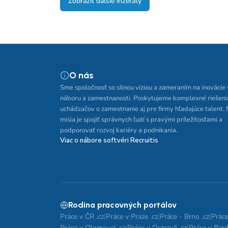
Zobraziť ďalšie inzeráty
O nás
Sme spoločnosť so silnou víziou a zameraním na inovácie 
náboru a zamestnanosti. Poskytujeme komplexné riešeni
uchádzačov o zamestnanie aj pre firmy hľadajúce talent.
misia je spojiť správnych ľudí s pravými príležitosťami a
podporovať rozvoj kariéry a podnikania.
Viac o nábore softvéri Recruitis
Rodina pracovných portálov
Práce v ČR .cz
|
Práce v Praze .cz
|
Práce - Brno .cz
|
Práce
Práce v Olomouci .cz
|
Práce v Ostravě .cz
|
Práce v Pard