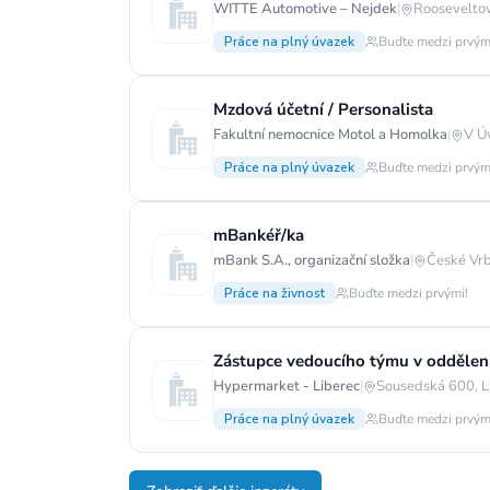
WITTE Automotive – Nejdek
|
Roosevelto
Práce na plný úvazek
Buďte medzi prvým
Mzdová účetní / Personalista
Fakultní nemocnice Motol a Homolka
|
V Ú
Práce na plný úvazek
Buďte medzi prvým
mBankéř/ka
mBank S.A., organizační složka
|
České Vrb
Práce na živnost
Buďte medzi prvými!
Zástupce vedoucího týmu v oddělení 
Hypermarket - Liberec
|
Sousedská 600, Li
Práce na plný úvazek
Buďte medzi prvým