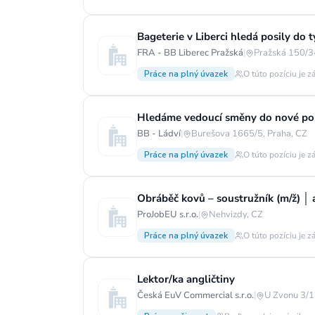
Bageterie v Liberci hledá posily do 
FRA - BB Liberec Pražská
|
Pražská 150/34
Práce na plný úvazek
O túto pozíciu je z
Hledáme vedoucí směny do nové pob
BB - Ládví
|
Burešova 1665/5, Praha, CZ
Práce na plný úvazek
O túto pozíciu je z
ProJobEU s.r.o.
|
Nehvizdy, CZ
Práce na plný úvazek
O túto pozíciu je z
Lektor/ka angličtiny
Česká EuV Commercial s.r.o.
|
U Zvonu 3/1