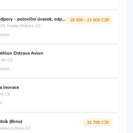
Specialista/Specialistka technické podpory - poloviční úvazek, odpolední směny
18 200 - 21 000 CZK
420, Hradec Králové, CZ
rvými!
cathlon Ostrava Avion
jih, CZ
rvými!
a inovace
no, CZ
i!
dník (Brno)
31 700 CZK
anovice, Brno, CZ