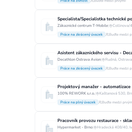
Práce na živnost
Buďte medzi prvými!
Zákaznické centrum T-Mobile
|
Collinova/
Práce na zkrácený úvazek
Buďte medzi p
Asistent zákaznického servisu - De
Decathlon Ostrava Avion
|
Rudná, Ostrava-
Práce na zkrácený úvazek
Buďte medzi p
Projektový manažer - automatizace 
100% REWORK s.r.o.
|
Kaštanová 530, Br
Práce na plný úvazek
Buďte medzi prvým
Pracovník provozu restaurace - skla
Hypermarket - Brno
|
Hradecká 408/40, Iv