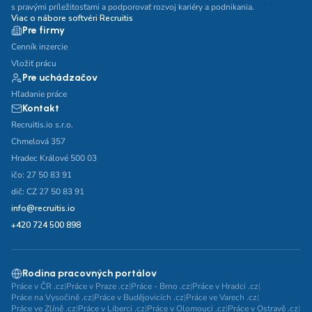
s pravými príležitosťami a podporovať rozvoj kariéry a podnikania.
Viac o nábore softvéri Recruitis
Pre firmy
Cenník inzercie
Vložiť prácu
Pre uchádzačov
Hľadanie práce
Kontakt
Recruitis.io s.r.o.
Chmelová 357
Hradec Králové 500 03
ičo: 27 50 83 91
dič: CZ 27 50 83 91
info@recruitis.io
+420 724 500 898
Rodina pracovných portálov
Práce v ČR .cz
|
Práce v Praze .cz
|
Práce - Brno .cz
|
Práce v Hradci .cz
|
Práce na Vysočině .cz
|
Práce v Budějovicích .cz
|
Práce ve Varech .cz
|
Práce ve Zlíně .cz
|
Práce v Liberci .cz
|
Práce v Olomouci .cz
|
Práce v Ostravě .cz
|