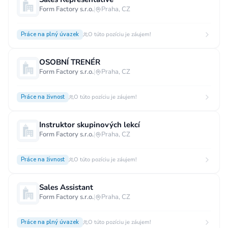
Form Factory s.r.o.
|
Praha, CZ
Vzdělání
Vzdělání není podstatné
Základní
Práce na plný úvazek
O túto pozíciu je záujem!
Odborné vyučení bez maturity
OSOBNÍ TRENÉR
Středoškolské nebo odborné vyučení s maturitou
Form Factory s.r.o.
|
Praha, CZ
Vyšší odborné
Bakalářské
Práce na živnost
O túto pozíciu je záujem!
Vysokoškolské / universitní
MBA, MBT, postgraduální studium
Instruktor skupinových lekcí
Form Factory s.r.o.
|
Praha, CZ
Práce na živnost
O túto pozíciu je záujem!
Sales Assistant
Form Factory s.r.o.
|
Praha, CZ
Práce na plný úvazek
O túto pozíciu je záujem!