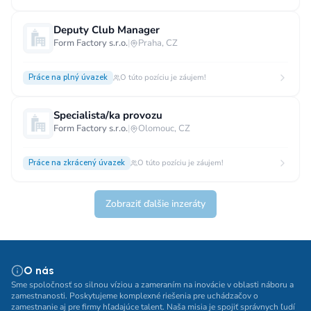
Deputy Club Manager
Form Factory s.r.o.
|
Praha, CZ
Práce na plný úvazek
O túto pozíciu je záujem!
Specialista/ka provozu
Form Factory s.r.o.
|
Olomouc, CZ
Práce na zkrácený úvazek
O túto pozíciu je záujem!
Zobraziť ďalšie inzeráty
O nás
Sme spoločnosť so silnou víziou a zameraním na inovácie v oblasti náboru a
zamestnanosti. Poskytujeme komplexné riešenia pre uchádzačov o
zamestnanie aj pre firmy hľadajúce talent. Naša misia je spojiť správnych ľudí