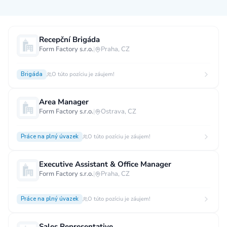
Měsíční plat
Recepční Brigáda
Form Factory s.r.o.
|
Praha, CZ
neuvedeno
0 až 30 000 CZK
30 000 CZK a více
Brigáda
O túto pozíciu je záujem!
40 000 CZK a více
60 000 CZK a více
80 000 CZK a více
Area Manager
Form Factory s.r.o.
|
Ostrava, CZ
Ostatní mzdy
za hodinu
za manday
za rok
Práce na plný úvazek
O túto pozíciu je záujem!
Typ úvazku
Executive Assistant & Office Manager
Form Factory s.r.o.
|
Praha, CZ
Práce na plný úvazek
Práce na zkrácený úvazek
Práce na živnost
Práce přes internet
Práce doma
Práce na plný úvazek
O túto pozíciu je záujem!
Krátkodobá práce
Brigáda
Stáž / Trainee
Sales Representative