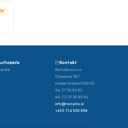
ZK
 uchazeče
Kontakt
 práce
Recruitis.io s.r.o.
Chmelova 357
Hradec Králové 500 03
ičo: 27 50 83 91
dič: CZ 27 50 83 91
info@recruitis.io
+420 724 500 898