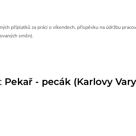
ých příplatků za práci o víkendech, příspěvku na údržbu praco
covaných směn).