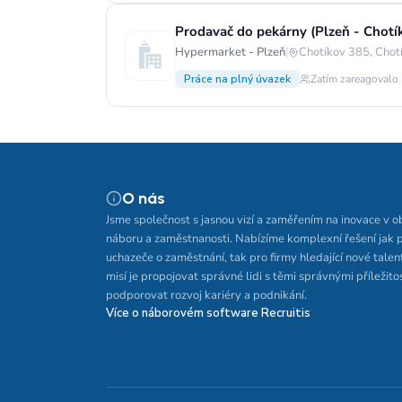
Prodavač do pekárny (Plzeň - Chotí
Hypermarket - Plzeň
|
Chotíkov 385, Chotí
Práce na plný úvazek
Zatím zareagovalo 
O nás
Jsme společnost s jasnou vizí a zaměřením na inovace v o
náboru a zaměstnanosti. Nabízíme komplexní řešení jak 
uchazeče o zaměstnání, tak pro firmy hledající nové talen
misí je propojovat správné lidi s těmi správnými příležito
podporovat rozvoj kariéry a podnikání.
Více o náborovém software Recruitis