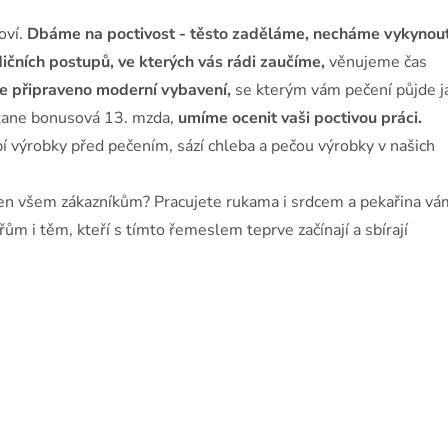
oví.
Dbáme na poctivost - těsto zaděláme, necháme vykynout
ičních postupů, ve kterých vás rádi zaučíme,
věnujeme čas
je připraveno moderní vybavení,
se kterým vám pečení půjde j
stane bonusová 13. mzda,
umíme ocenit vaši poctivou práci.
bí výrobky před pečením, sází chleba a pečou výrobky v našich
 den všem zákazníkům? Pracujete rukama i srdcem a pekařina vá
m i těm, kteří s tímto řemeslem teprve začínají a sbírají