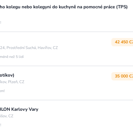
ého kolegu nebo kolegyni do kuchyně na pomocné práce (TPS)
!
42 450 C
24, Prostřední Suchá, Havířov, CZ
méně než 5 lidí
otíkov)
35 000 C
kov, Plzeň, CZ
jem!
THLON Karlovy Vary
išov, CZ
!