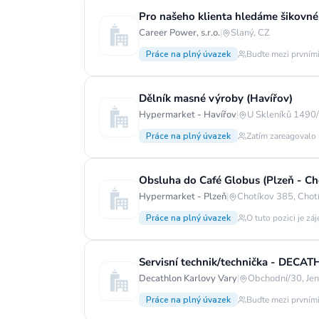
Pro našeho klienta hledáme šikovn
Career Power, s.r.o.
|
Slaný, CZ
Práce na plný úvazek
Buďte mezi prvními
Dělník masné výroby (Havířov)
Hypermarket - Havířov
|
U Skleníků 1490/
Práce na plný úvazek
Zatím zareagovalo 
Obsluha do Café Globus (Plzeň - Ch
Hypermarket - Plzeň
|
Chotíkov 385, Chotí
Práce na plný úvazek
O tuto pozici je zá
Servisní technik/technička - DECA
Decathlon Karlovy Vary
|
Obchodní/30, Jen
Práce na plný úvazek
Buďte mezi prvními