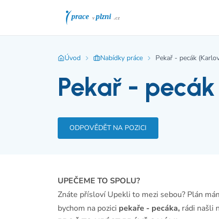
Úvod
Nabídky práce
Pekař - pecák (Karlo
Pekař - pecák
ODPOVĚDĚT NA POZICI
UPEČEME TO SPOLU?
Znáte přísloví Upekli to mezi sebou? Plán má
bychom na pozici
pekaře - pecáka,
rádi našli