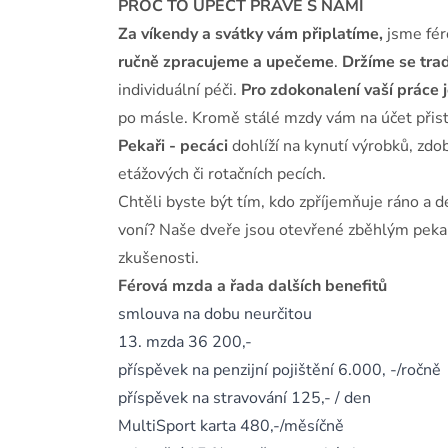
PROČ TO UPÉCT PRÁVĚ S NÁMI
Za víkendy a svátky vám připlatíme,
jsme fér
ručně zpracujeme a upečeme
.
Držíme se trad
individuální péči.
Pro zdokonalení vaší práce 
po másle. Kromě stálé mzdy vám na účet při
Pekaři - pecáci
dohlíží na kynutí výrobků, zdo
etážových či rotačních pecích.
Chtěli byste být tím, kdo zpříjemňuje ráno a
voní? Naše dveře jsou otevřené zběhlým pekařů
zkušenosti.
Férová mzda a řada dalších benefitů
smlouva na dobu neurčitou
13. mzda 36 200,-
příspěvek na penzijní pojištění 6.000, -/ročně
příspěvek na stravování 125,- / den
MultiSport karta 480,-/měsíčně