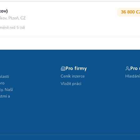
kov)
36 800 C
kov, Plzeň, CZ
méně než 5 lidí
Pro firmy
Pro
Ceník inzerce
Hledání
blasti
pro
Vložit práci
ty. Naší
stmi a